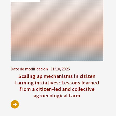
Date de modification
31/10/2025
Scaling up mechanisms in citizen
farming initiatives: Lessons learned
from a citizen-led and collective
agroecological farm