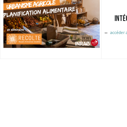
Inté
⇔
accéder 