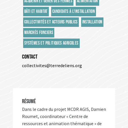
ACQUÉRIR ET GÉRER DES FERMES
ALIMENTATION
BÂTI ET HABITAT
CANDIDATS À L'INSTALLATION
COLLECTIVITÉS ET ACTEURS PUBLICS
INSTALLATION
MARCHÉS FONCIERS
SYSTÈMES ET POLITIQUES AGRICOLES
CONTACT
collectivites@terredeliens.org
RÉSUMÉ
Dans le cadre du projet MCDR AGIS, Damien
Roumet, coordinateur « Centre de
ressources et animation thématique » de