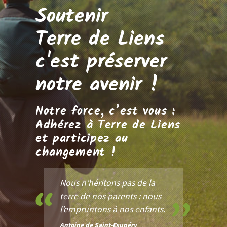
Soutenir
Terre de Liens
c'est préserver
notre avenir !
Notre force, c’est vous :
Adhérez à Terre de Liens
et participez au
changement !
Nous n’héritons pas de la
terre de nos parents : nous
l’empruntons à nos enfants.
Antoine de Saint-Exupéry