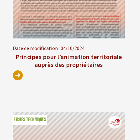
Date de modification
04/10/2024
Principes pour l’animation territoriale
auprès des propriétaires
FICHES TECHNIQUES