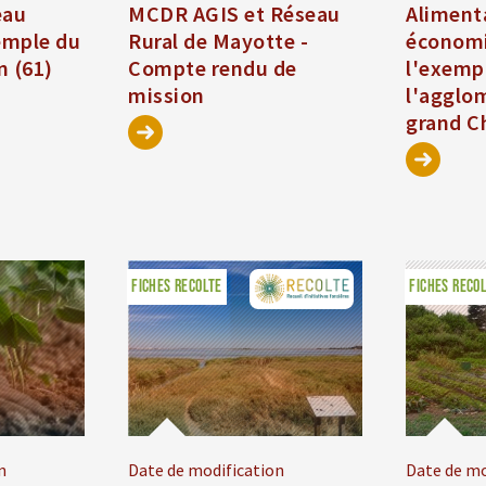
eau
MCDR AGIS et Réseau
Aliment
xemple du
Rural de Mayotte -
économi
n (61)
Compte rendu de
l'exemp
mission
l'agglo
grand Ch
FICHES RECOLTE
FICHES RECO
n
Date de modification
Date de mo