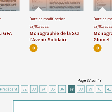
n
Date de modification
Date de mo
27/01/2022
27/01/202
u GFA
Monographie de la SCI
Monogra
l'Avenir Solidaire
Glomel
Page 37 sur 47
Précédent
32
33
34
35
36
37
38
39
40
41