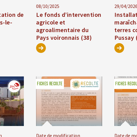
08/10/2025
29/04/202
tation de
Le fonds d’intervention
Installa
s-le-
agricole et
maraîch
agroalimentaire du
terres 
Pays voironnais (38)
Pussay 
FICHES RECOLTE
FICHES RECO
n
Date de modification
Date de mo