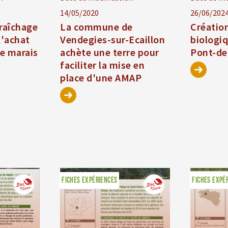
14/05/2020
26/06/202
araîchage
La commune de
Créatio
l'achat
Vendegies-sur-Ecaillon
biologi
le marais
achète une terre pour
Pont-de
faciliter la mise en
place d'une AMAP
FICHES EXPÉRIENCES
FICHES EXPÉ