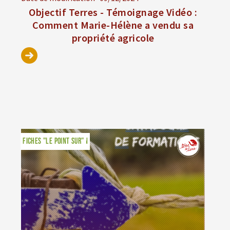
Objectif Terres - Témoignage Vidéo :
Comment Marie-Hélène a vendu sa
propriété agricole
MODULES DE FORMATION
FICHES "LE POINT SUR"