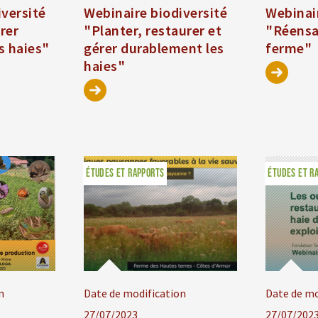
iversité
Webinaire biodiversité
Webinair
érer
"Planter, restaurer et
"Réensa
s haies"
gérer durablement les
ferme"
haies"
ÉTUDES ET RAPPORTS
ÉTUDES ET R
n
Date de modification
Date de mo
27/07/2023
27/07/202