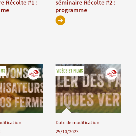
e Récolte #1 :
séminaire Récolte #2 :
mme
programme
LMS
VIDÉOS ET FILMS
dification
Date de modification
3
25/10/2023