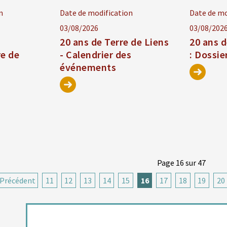
n
Date de modification
Date de mo
03/08/2026
03/08/202
l
20 ans de Terre de Liens
20 ans d
re de
- Calendrier des
: Dossie
événements
Page 16 sur 47
Précédent
11
12
13
14
15
16
17
18
19
20