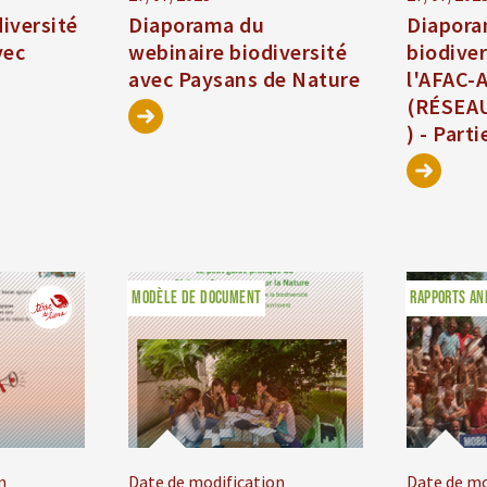
iversité
Diaporama du
Diapora
vec
webinaire biodiversité
biodiver
avec Paysans de Nature
l'AFAC-
(RÉSEAU
) - Parti
FICHES TECHNIQUES
MODÈLE DE DOCUMENT
RAPPORTS AN
n
Date de modification
Date de mo