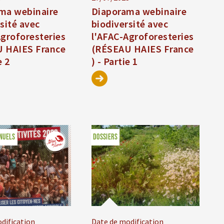
ma webinaire
Diaporama webinaire
sité avec
biodiversité avec
Agroforesteries
l'AFAC-Agroforesteries
 HAIES France
(RÉSEAU HAIES France
e 2
) - Partie 1
NUELS
DOSSIERS
dification
Date de modification