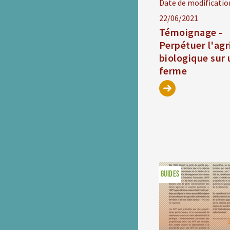
Date de modificatio
22/06/2021
Témoignage -
Perpétuer l'agr
biologique sur
ferme
GUIDES