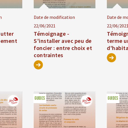
n
Date de modification
Date de mo
22/06/2021
22/06/202
utter
Témoignage -
Témoign
chement
S'installer avec peu de
terme u
foncier : entre choix et
d'habit
contraintes
GUIDES
GUIDES