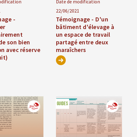
dification
Date de modification
1
22/06/2021
age -
Témoignage - D'un
er
bâtiment d'élevage à
airement
un espace de travail
de son bien
partagé entre deux
on avec réserve
maraîchers
it)
GUIDES