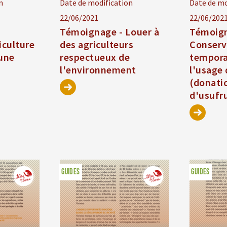
n
Date de modification
Date de mo
22/06/2021
22/06/202
Témoignage - Louer à
Témoign
iculture
des agriculteurs
Conserv
 une
respectueux de
tempor
l'environnement
l'usage 
(donati
d'usufru
GUIDES
GUIDES