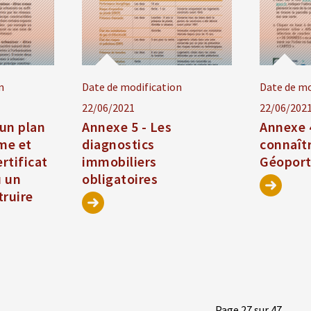
n
Date de modification
Date de mo
22/06/2021
22/06/202
 un plan
Annexe 5 - Les
Annexe 
me et
diagnostics
connaît
rtificat
immobiliers
Géoport
u un
obligatoires
truire
Page 27 sur 47