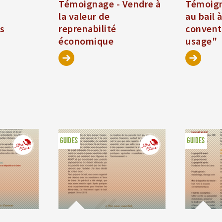
Témoignage - Vendre à
Témoign
n
la valeur de
au bail 
es
reprenabilité
convent
économique
usage"
GUIDES
GUIDES