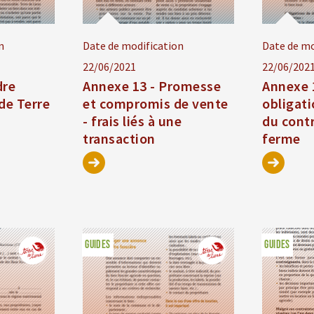
n
Date de modification
Date de mo
22/06/2021
22/06/202
dre
Annexe 13 - Promesse
Annexe 1
de Terre
et compromis de vente
obligati
- frais liés à une
du contr
transaction
ferme
GUIDES
GUIDES