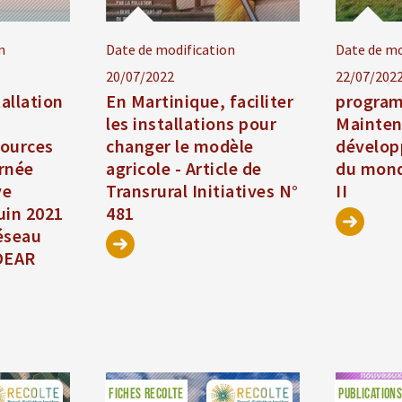
n
Date de modification
Date de mo
20/07/2022
22/07/202
allation
En Martinique, faciliter
progra
les installations pour
Mainten
sources
changer le modèle
développ
urnée
agricole - Article de
du monde
ve
Transrural Initiatives N°
II
juin 2021
481
Réseau
ADEAR
FICHES RECOLTE
PUBLICATIONS