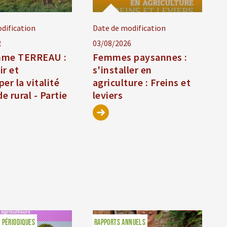
dification
Date de modification
2
03/08/2026
mme TERREAU :
Femmes paysannes :
ir et
s'installer en
er la vitalité
agriculture : Freins et
 rural - Partie
leviers
 PÉRIODIQUES
RAPPORTS ANNUELS