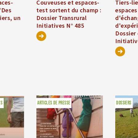
aces-
Couveuses et espaces-
Tiers-li
 "Des
test sortent du champ :
espaces 
iers, un
Dossier Transrural
d'échan
Initiatives N° 485
d'expér
Dossier 
Initiati
ES
ARTICLES DE PRESSE
DOSSIERS