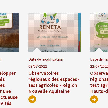
n
Date de modification
Date de mo
08/07/2022
22/07/202
elopper
Observatoires
Observa
tés
régionaux des espaces-
régiona
les
test agricoles - Région
test agr
ur une
Nouvelle Aquitaine
Hauts-d
uctueuse
ivités