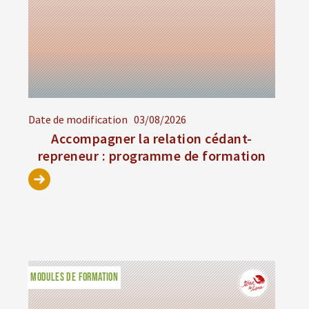
Date de modification
03/08/2026
Accompagner la relation cédant-
repreneur : programme de formation
MODULES DE FORMATION