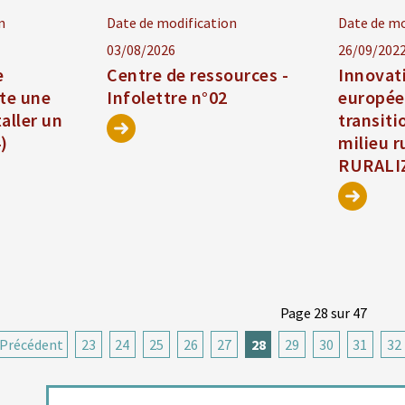
n
Date de modification
Date de mo
03/08/2026
26/09/202
e
Centre de ressources -
Innovat
te une
Infolettre n°02
europée
aller un
transiti
)
milieu r
RURALI
Page 28 sur 47
Précédent
23
24
25
26
27
28
29
30
31
32