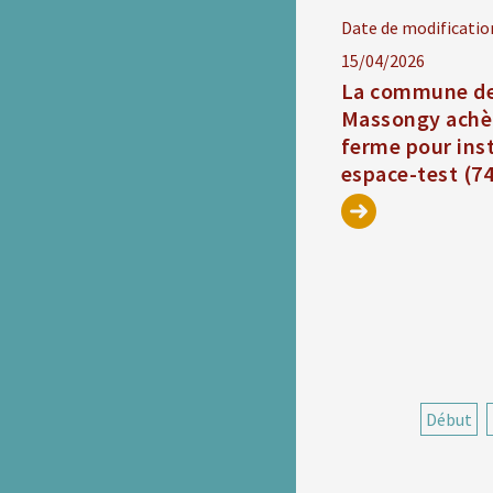
Date de modificatio
15/04/2026
La commune d
Massongy achè
ferme pour inst
espace-test (74
Début