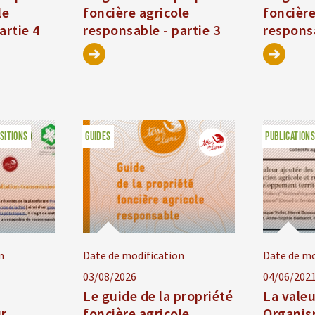
le
foncière agricole
foncière
artie 4
responsable - partie 3
responsa
SITIONS
GUIDES
PUBLICATIONS
n
Date de modification
Date de mo
03/08/2026
04/06/202
Le guide de la propriété
La valeu
ur
foncière agricole
Organis