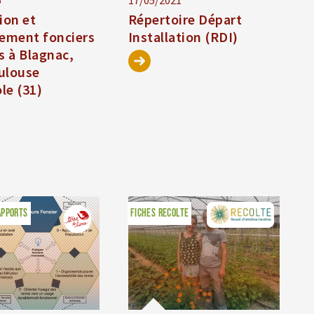
6
17/05/2021
ion et
Répertoire Départ
ment fonciers
Installation (RDI)
s à Blagnac,
ulouse
le (31)
APPORTS
FICHES RECOLTE