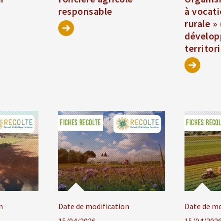
responsable
à vocati
rurale »
dévelo
territori
FICHES RECOLTE
FICHES RECO
n
Date de modification
Date de mo