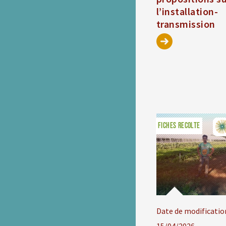
l’installation-
transmission
FICHES RECOLTE
Date de modificatio