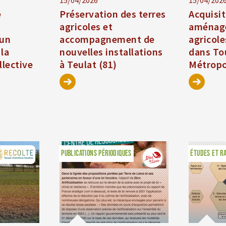
15/04/2026
15/04/202
e
Préservation des terres
Acquisit
agricoles et
aménage
’un
accompagnement de
agricole
la
nouvelles installations
dans To
llective
à Teulat (81)
Métropo
PUBLICATIONS PÉRIODIQUES
ÉTUDES ET R